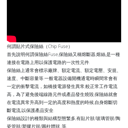
何謂貼片式保險絲（Chip Fuse）
首先說明何謂保險絲Fuse,保險絲又稱熔斷器,熔絲,是一種
連接在電路上用以保護電路的一次性元件.
保險絲上通常會標示廠牌、額定電流、額定電壓、安規、
速度、中斷容量等.一般電器設備開機通電時瞬間常會有
一定的衝擊電流，如橋接電源發生異常,較正常工作電流
高，為了避免後端線路元件或產品發生燒毀,保險絲就會
在電流異常升高到一定的高度和熱度的時候,自身熔斷切
斷電流,以保護產品安全.
保險絲設計的種類與結構型態繁多,有貼片狀/玻璃管狀/陶
瓷管狀/塑膠片狀/圓柱體狀..等.