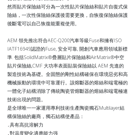
然而貼片保險絲可分為一次性貼片保險絲和貼片自復式保
險絲，一次性保險絲保護後需要更換，自恢復保險絲保護
後斷電可以自己恢復能重複使用。
AEM 領先推出符合AEC-Q200汽車等級Fuse和擁有ISO
IATF16949認證的Fuse, 安全可靠, 開創汽車應用領域新標
準. 包括SolidMatrix®疊層貼片保險絲和AirMatrix®中空
貼片保險絲,CMF 大功率表面貼裝保險絲以 AEM 先進的
製造技術為基礎。全固態的剛性結構確保在環境惡劣和高
機械振動的環境中可靠運行。該熔斷器的熔絲和端電極的
一體化子結構消除了傳統陶瓷管熔斷器的熔絲和端電極連
技術出現的問題。
是全球唯一一家運用專利技術生產陶瓷獨石Multilayer結
構保險絲的廠商，獨石結構使產品：
․具有高抗溶解力
․對温度變化適應能力强