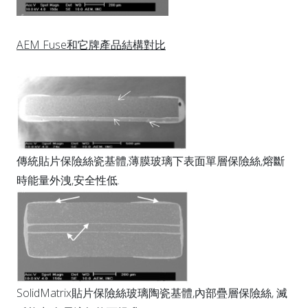
AEM Fuse和它牌產品結構對比
傳統貼片保險絲瓷基體,薄膜玻璃下表面單層保險絲,熔斷
時能量外洩,安全性低.
SolidMatrix貼片保險絲玻璃陶瓷基體,內部疊層保險絲, 滅