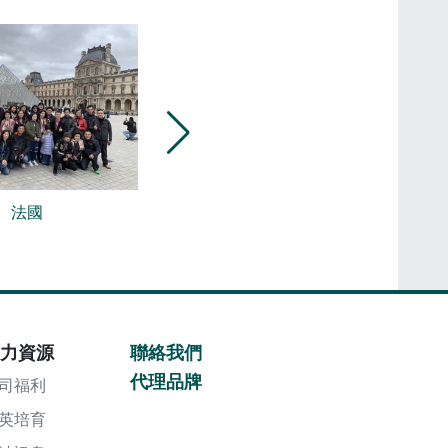
法國
捷克
力資源
聯絡我們
代理品牌
司福利
英培育