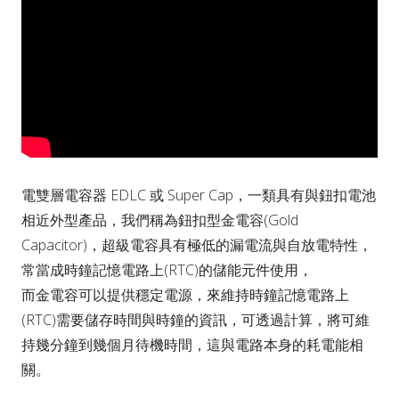
電雙層電容器 EDLC 或 Super Cap，一類具有與鈕扣電池
相近外型產品，我們稱為鈕扣型金電容(Gold
Capacitor)，超級電容具有極低的漏電流與自放電特性，
常當成時鐘記憶電路上(RTC)的儲能元件使用，
而金電容可以提供穩定電源，來維持時鐘記憶電路上
(RTC)需要儲存時間與時鐘的資訊，可透過計算，將可維
持幾分鐘到幾個月待機時間，這與電路本身的耗電能相
關。