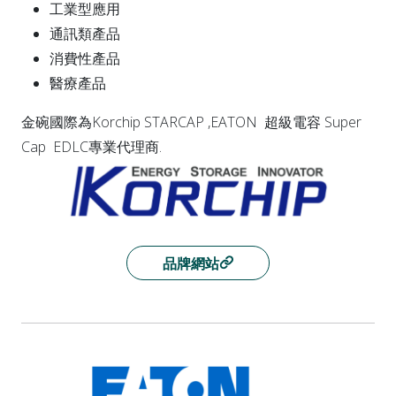
工業型應用
通訊類產品
消費性產品
醫療產品
金碗國際為Korchip STARCAP ,EATON 超級電容 Super
Cap EDLC專業代理商.
品牌網站