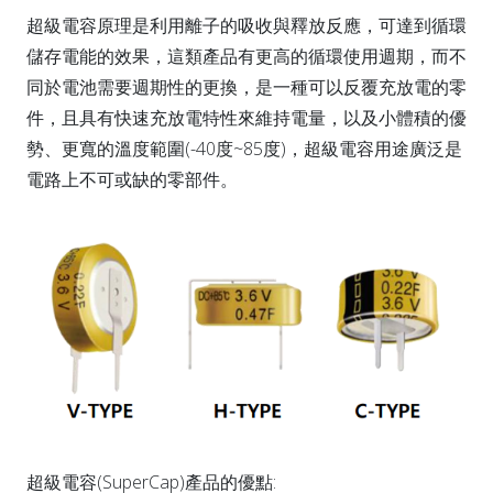
超級電容原理是利用離子的吸收與釋放反應，可達到循環
儲存電能的效果，這類產品有更高的循環使用週期，而不
同於電池需要週期性的更換，是一種可以反覆充放電的零
件，且具有快速充放電特性來維持電量，以及小體積的優
勢、更寬的溫度範圍(-40度~85度)，超級電容用途廣泛是
電路上不可或缺的零部件。
超級電容(SuperCap)產品的優點: