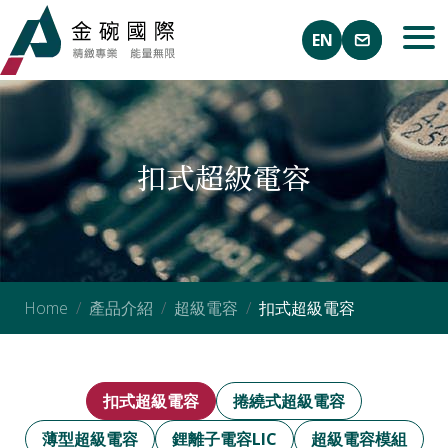
EN
扣式超級電容
Home
產品介紹
超級電容
扣式超級電容
扣式超級電容
捲繞式超級電容
薄型超級電容
鋰離子電容LIC
超級電容模組