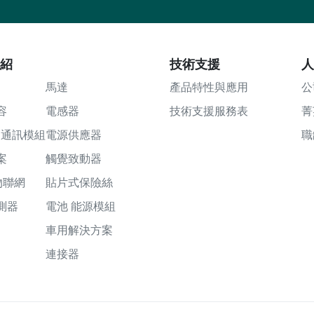
介紹
技術支援
人
馬達
產品特性與應用
公
容
電感器
技術支援服務表
菁
tel通訊模組
電源供應器
職
案
觸覺致動器
 物聯網
貼片式保險絲
測器
電池 能源模組
車用解決方案
連接器