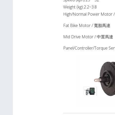
Weight (kg):2.2~3.8
High/Normal Power Mot
Fat Bike Motor / 寬胎馬達
Mid Drive Motor / 中置馬達
Panel/Controller/Torqu