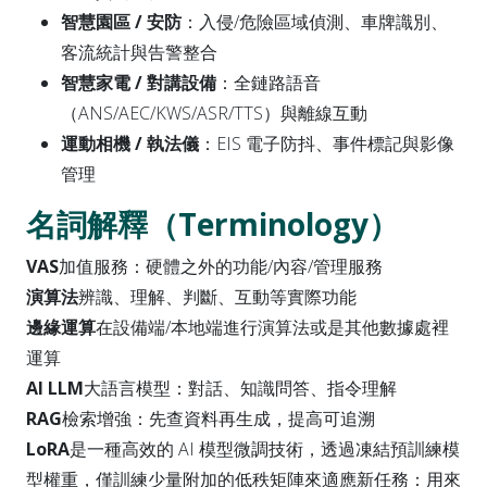
智慧園區 / 安防
：入侵/危險區域偵測、車牌識別、
客流統計與告警整合
智慧家電 / 對講設備
：全鏈路語音
（ANS/AEC/KWS/ASR/TTS）與離線互動
運動相機 / 執法儀
：EIS 電子防抖、事件標記與影像
管理
名詞解釋（Terminology）
VAS
加值服務：硬體之外的功能/內容/管理服務
演算法
辨識、理解、判斷、互動等實際功能
邊緣運算
在設備端/本地端進行演算法或是其他數據處裡
運算
AI LLM
大語言模型：對話、知識問答、指令理解
RAG
檢索增強：先查資料再生成，提高可追溯
LoRA
是一種高效的 AI 模型微調技術，透過凍結預訓練模
型權重，僅訓練少量附加的低秩矩陣來適應新任務：用來