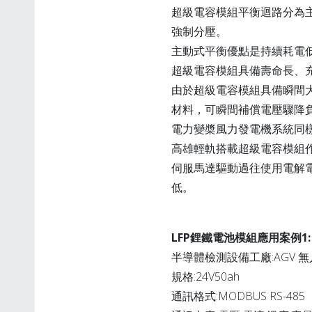
超級電容模組平衡迴路分為
強制分壓。
主動式平衡優點是持續耗電
超級電容模組具備壽命長、
由於超級電容模組具備瞬間大電流、
材料，可瞬間補償電壓驟降
電力變槳風力發電機系統同
高雄輕軌搭載超級電容模組
伺服馬達驅動過往使用電解
低。
LFP鋰鐵電池模組應用案例1:
半導體檢測設備工廠:AGV 
規格:24V50ah
通訊格式:MODBUS RS-485