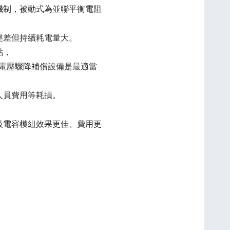
機制，被動式為並聯平衡電阻
壓差但持續耗電量大。
點，
VC) 電壓驟降補償設備是最適當
人員費用等耗損。
級電容模組效果更佳、費用更