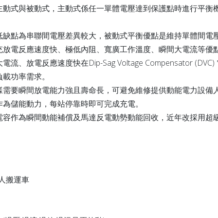
主動式與被動式，主動式係任一單體電壓達到保護點時進行平衡
低缺點為串聯間電壓差異較大，被動式平衡優點是維持單體間電
充放電反應速度快、極低內阻、寬廣工作溫度、瞬間大電流等優
放電反應速度快在Dip-Sag Voltage Compensator (D
負載功率需求。
樣需要瞬間放電能力強且壽命長，可避免維修提供動能電力設備
作為儲能動力，每站停靠時即可完成充電。
電容作為瞬間動能補償及馬達反電動勢動能回收，近年改採用超
無人搬運車