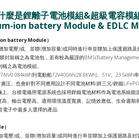
什麼是鋰離子電池
模組
&超級電容模
um-ion battery Module & EDLC 
 battery Module）
增加電壓)或、並聯(增加容量)或同時進行串並聯加上保護迴路及
熱縮膜封裝稱之為電池包，若有較為嚴謹的BMS(Battery Managemen
封裝則稱之為電池模組。
/0.084kWh到電動船72V400Ah(28.8KWh)、51V、23.5k
泛。也會針對不同應用設計不同電池材料(鋰三元/鋰鐵LiFePO4
輛上、台積電備用電源系統也採用鋰鐵電池材料作為電池系統能
度高、輸出電壓高、適用環境溫度寬廣、記憶效應低、生命週期
性電子中最多人選擇的產品.
le）
加電壓)或、並聯(增加容量)或同時進行串並聯加上保護迴路及封