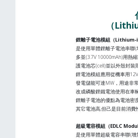
（Lithi
鋰離子電池模組（Lithium-ion
是使用單體鋰離子電池串聯(
多並(3.7V 10000mAh)用
護電池芯(cell)並以外殼
鋰電池模組應用從機車用12V7Ah
發電儲能可達MW，用途非常廣
改成磷酸鋰鐵電池使用在車
鋰離子電池的優點為電池密
其它電池高,但己是目前消費
超級電容模組（EDLC Modu
是使用單體超級電容串聯(增