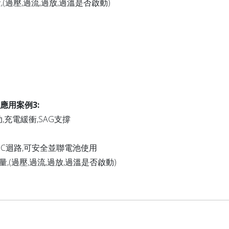
,(過壓,過流,過放,過溫是否啟動)
應用案例3:
,充電緩衝,SAG支撐
C/DC迴路,可安全並聯電池使用
容量,(過壓,過流,過放,過溫是否啟動)