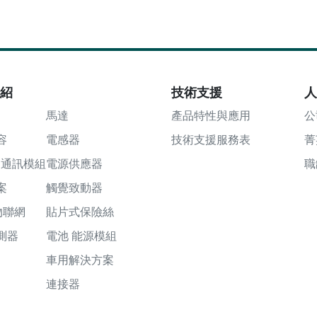
介紹
技術支援
人
馬達
產品特性與應用
公
容
電感器
技術支援服務表
菁
tel通訊模組
電源供應器
職
案
觸覺致動器
 物聯網
貼片式保險絲
測器
電池 能源模組
車用解決方案
連接器